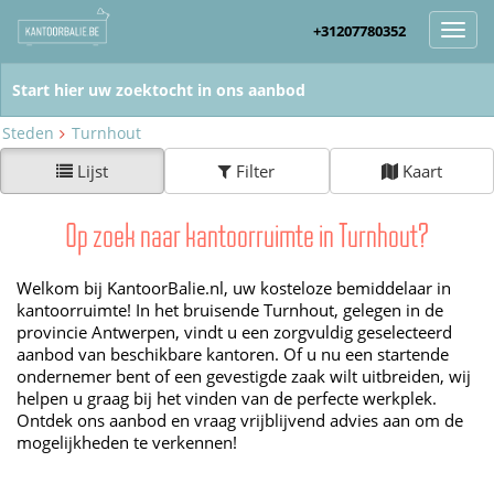
+31207780352
Toggl
navig
Steden
Turnhout
Lijst
Filter
Kaart
Op zoek naar kantoorruimte in Turnhout?
Welkom bij KantoorBalie.nl, uw kosteloze bemiddelaar in
kantoorruimte! In het bruisende Turnhout, gelegen in de
provincie Antwerpen, vindt u een zorgvuldig geselecteerd
aanbod van beschikbare kantoren. Of u nu een startende
ondernemer bent of een gevestigde zaak wilt uitbreiden, wij
helpen u graag bij het vinden van de perfecte werkplek.
Ontdek ons aanbod en vraag vrijblijvend advies aan om de
mogelijkheden te verkennen!