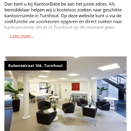
Dan bent u bij KantoorBalie.be aan het juiste adres. Als
bemiddelaar helpen wij u kosteloos zoeken naar geschikte
kantoorruimte in Turnhout. Op deze website kunt u via de
zoekfunctie uw voorkeuren opgeven en direct zoeken naar
kantoorruimte. Als er in Turnhout op dit moment geen
kantoorruimte vrij is die aan uw wensen voldoet kunt u ook
Lees meer..
gratis een zoekopdracht bij ons achterlaten. Wij nemen dan
contact met u op zodra we een kantoorruimte gevonden
hebben.
Rubensstraat 104 , Turnhout