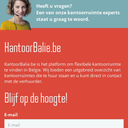
Heeft u vragen?
Een van onze kantoorruimte experts
staat u graag te woord.
KantoorBalie.be
KantoorBalie.be is het platform om flexibele kantoorruimte
te vinden in Belgie. Wij bieden een uitgebreid overzicht van
kantoorruimtes die te huur staan en u kunt direct in contact
met de verhuurder.
Blijf op de hoogte!
E-mail