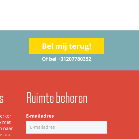
Bel mij terug!
Of bel +31207780352
s
Ruimte beheren
werker
E-mailadres
p met
n naar
ns op: