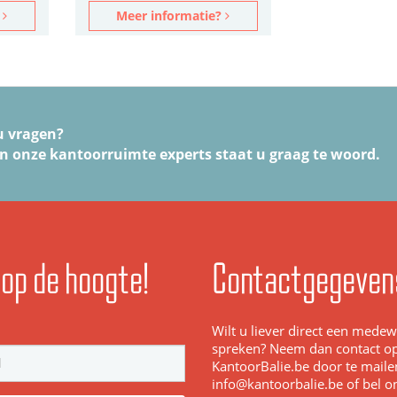
?
Meer informatie?
u vragen?
n onze kantoorruimte experts staat u graag te woord.
f op de hoogte!
Contactgegeven
Wilt u liever direct een mede
spreken? Neem dan contact o
KantoorBalie.be door te maile
info@kantoorbalie.be of bel o