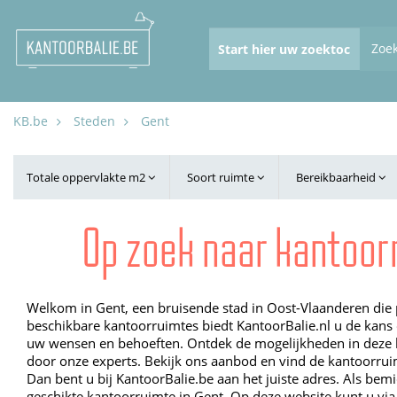
Zoe
KB.be
Steden
Gent
Totale oppervlakte m2
Soort ruimte
Bereikbaarheid
Op zoek naar kantoor
Welkom in Gent, een bruisende stad in Oost-Vlaanderen die pe
beschikbare kantoorruimtes biedt KantoorBalie.nl u de kans 
uw wensen en behoeften. Ontdek de mogelijkheden in deze l
door onze experts. Bekijk ons aanbod en vind de kantoorruimt
Dan bent u bij KantoorBalie.be aan het juiste adres. Als bem
geschikte kantoorruimte in Gent. Op deze website kunt u vi