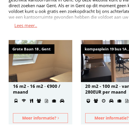
direct zoeken naar Gent. Als er in Gent op dit moment geen 
voldoet kunt u ook gratis een zoekopdracht bij ons achterla
we een kantoorruimte gevonden hebben die voldoet aan uw 
Lees meer..
Grote Baan 18 , Gent
kompasplein 19 bus 1A 
16 m2 - 16 m2
-
€900 /
20 m2 - 100 m2
-
va
maand
280EUR per maand
Meer informatie?
Meer informatie