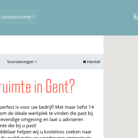
H
k kantoorruimte
Voorzieningen
Herstel
ruimte in Gent?
rfect is voor uw bedrijf! Met maar liefst 14
om de ideale werkplek te vinden die past bij
evendige omgeving en laat u adviseren
e die bij u past!
iddelaar helpen wij u kosteloos zoeken naar
a de zoekfunctie uw voorkeuren opgeven en