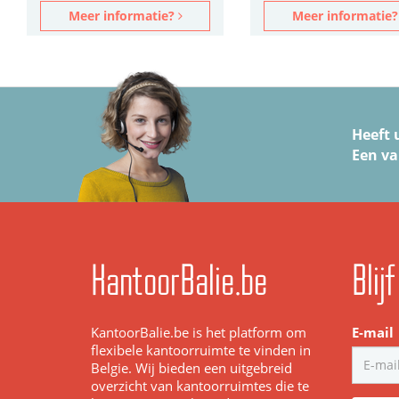
Meer informatie?
Meer informatie
Heeft 
Een va
KantoorBalie.be
Blij
KantoorBalie.be is het platform om
E-mail
flexibele kantoorruimte te vinden in
Belgie. Wij bieden een uitgebreid
overzicht van kantoorruimtes die te