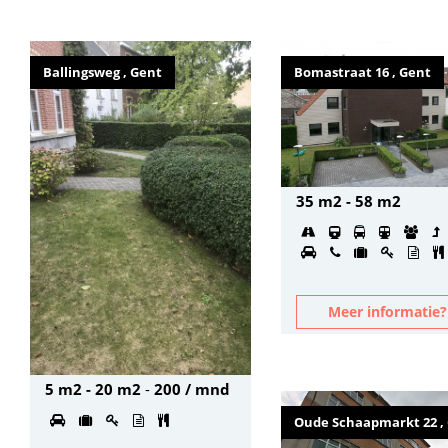
Ballingsweg , Gent
Bomastraat 16 , Gent
35 m2 - 58 m2
Meer informatie
5 m2 - 20 m2
-
200 / mnd
Oude Schaapmarkt 22 ,