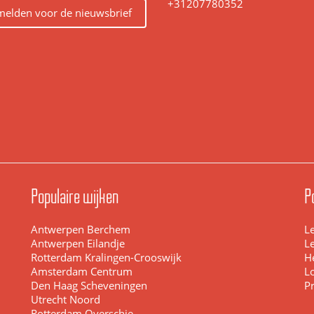
+31207780352
elden voor de nieuwsbrief
Populaire wijken
P
Antwerpen Berchem
L
Antwerpen Eilandje
L
Rotterdam Kralingen-Crooswijk
H
Amsterdam Centrum
L
Den Haag Scheveningen
Pr
Utrecht Noord
Rotterdam Overschie