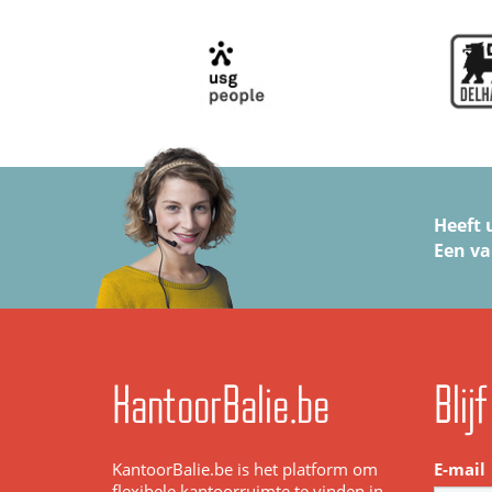
Heeft 
Een va
KantoorBalie.be
Blij
KantoorBalie.be is het platform om
E-mail
flexibele kantoorruimte te vinden in