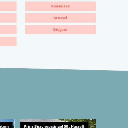
Roeselare
Brussel
Diegem
entem
Prins Bisschopssingel 50 , Hasselt