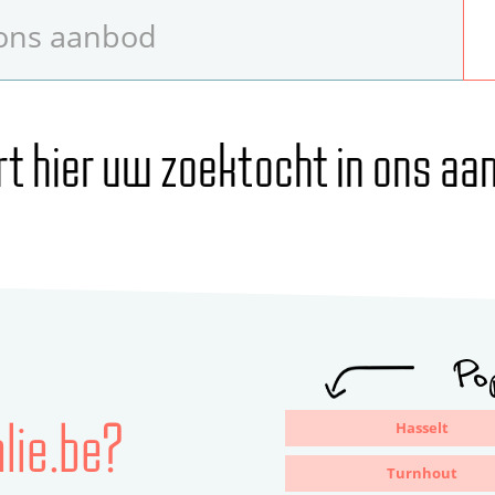
rt hier uw zoektocht in ons aa
Pop
lie.be?
Hasselt
Turnhout