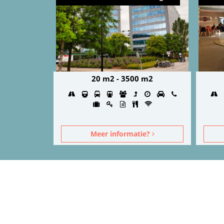
 m2
20 m2 - 3500 m2
ie?
Meer informatie?