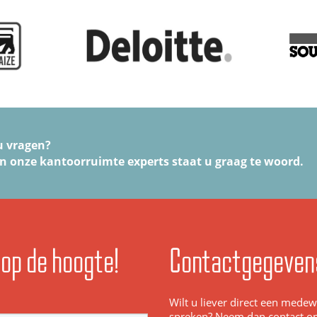
u vragen?
n onze kantoorruimte experts staat u graag te woord.
f op de hoogte!
Contactgegeven
Wilt u liever direct een mede
spreken? Neem dan contact o