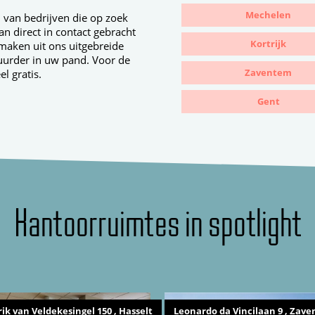
Mechelen
n van bedrijven die op zoek
n direct in contact gebracht
Kortrijk
maken uit ons uitgebreide
uurder in uw pand. Voor de
Zaventem
l gratis.
Gent
Kantoorruimtes in spotlight
ik van Veldekesingel 150 , Hasselt
Leonardo da Vincilaan 9 , Zav