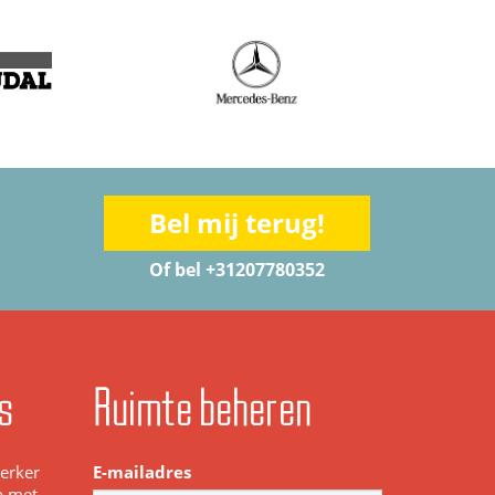
Bel mij terug!
Of bel +31207780352
s
Ruimte beheren
werker
E-mailadres
p met