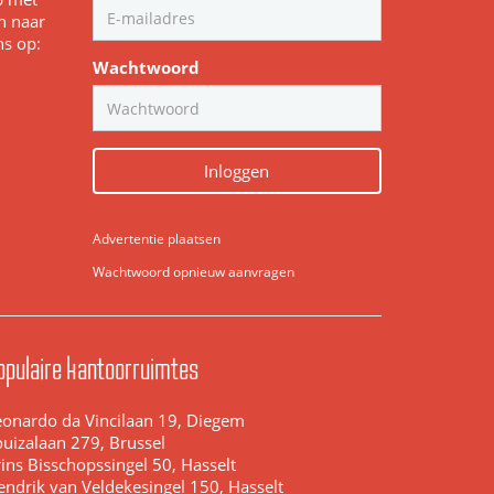
n naar
ns op:
Wachtwoord
Inloggen
Advertentie plaatsen
Wachtwoord opnieuw aanvragen
opulaire kantoorruimtes
eonardo da Vincilaan 19, Diegem
ouizalaan 279, Brussel
ins Bisschopssingel 50, Hasselt
endrik van Veldekesingel 150, Hasselt