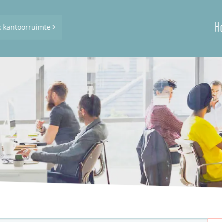
H
k kantoorruimte