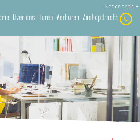
Nederlands
ome
Over ons
Huren
Verhuren
Zoekopdracht