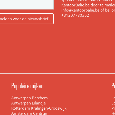
KantoorBalie.be door te maile
info@kantoorbalie.be of bel o
+31207780352
elden voor de nieuwsbrief
Populaire wijken
P
Antwerpen Berchem
L
Antwerpen Eilandje
L
Rotterdam Kralingen-Crooswijk
Pr
Amsterdam Centrum
H