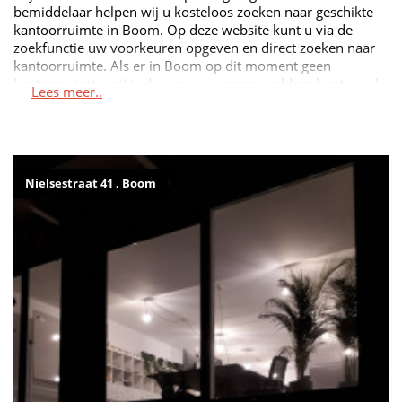
bemiddelaar helpen wij u kosteloos zoeken naar geschikte
kantoorruimte in Boom. Op deze website kunt u via de
zoekfunctie uw voorkeuren opgeven en direct zoeken naar
kantoorruimte. Als er in Boom op dit moment geen
kantoorruimte vrij is die aan uw wensen voldoet kunt u ook
Lees meer..
gratis een zoekopdracht bij ons achterlaten. Wij nemen dan
contact met u op zodra we een kantoorruimte gevonden
hebben. Ook kan u kijken of er in de directe omgeving van
Boom niet een ruimte beschikbaar is die aan uw wensen
voldoet.
Nielsestraat 41 , Boom