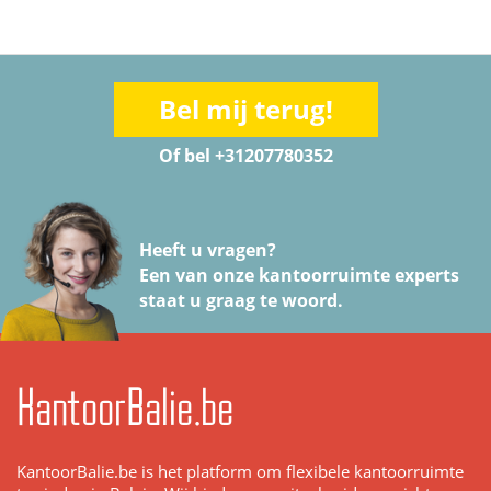
Bel mij terug!
Of bel +31207780352
Heeft u vragen?
Een van onze kantoorruimte experts
staat u graag te woord.
KantoorBalie.be
KantoorBalie.be is het platform om flexibele kantoorruimte