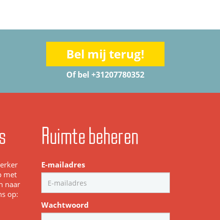
Bel mij terug!
Of bel +31207780352
s
Ruimte beheren
werker
E-mailadres
p met
n naar
ns op:
Wachtwoord