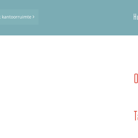
H
k kantoorruimte
T