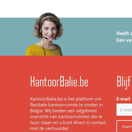
Heeft 
Een va
KantoorBalie.be
Blij
KantoorBalie.be is het platform om
E-mail
flexibele kantoorruimte te vinden in
Belgie. Wij bieden een uitgebreid
overzicht van kantoorruimtes die te
huur staan en u kunt direct in contact
Aanm
met de verhuurder.