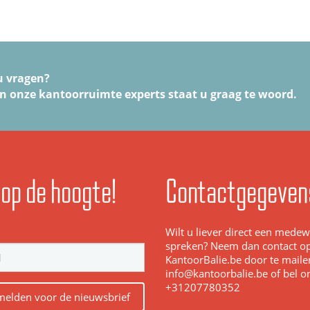
u vragen?
n onze kantoorruimte experts staat u graag te woord.
f op de hoogte!
Contactgegeven
Wilt u liever direct een mede
spreken? Neem dan contact o
KantoorBalie.be door te maile
info@kantoorbalie.be of bel o
+31207780352
elden voor de nieuwsbrief